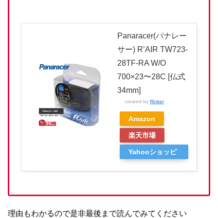
Panaracer(パナレー
サー) R’AIR TW723-
28TF-RA W/O
700×23〜28C [仏式
34mm]
created by
Rinker
Amazon
楽天市場
Yahooショッピ
ング
理由もわかるので是非最後まで読んでみてください