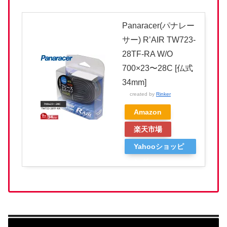
Panaracer(パナレー
サー) R’AIR TW723-
28TF-RA W/O
700×23〜28C [仏式
34mm]
created by
Rinker
Amazon
楽天市場
Yahooショッピ
ング