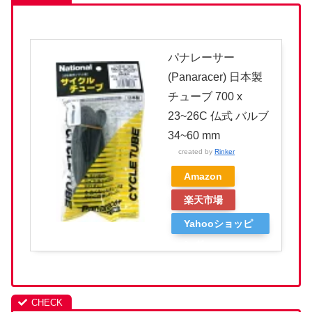
パナレーサー
(Panaracer) 日本製
チューブ 700 x
23~26C 仏式 バルブ
34~60 mm
created by
Rinker
Amazon
楽天市場
Yahooショッピ
ング