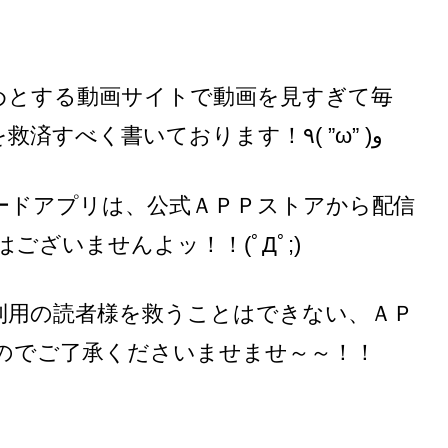
めとする動画サイトで動画を見すぎて毎
月、通信料限界まで使ってしまう方を救済すべく書いております！٩( ”ω” )و
ードアプリは、公式ＡＰＰストアから配信
ざいませんよッ！！(ﾟДﾟ;)
利用の読者様を救うことはできない、ＡＰ
のでご了承くださいませませ～～！！